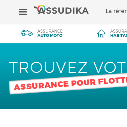
La réfé
Assurance auto
ASSURANCE
ASSURA
AUTO MOTO
HABITA
Assurance moto
TROUVEZ VO
Assurance habitation
ASSURANCE POUR FLOTT
Mutuelle
Crédit
Banque en ligne / Epargne