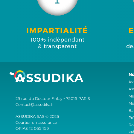
IMPARTIALITÉ
100% indépendant
& transparent
de
No
As
As
Mu
29 rue du Docteur Finlay - 75015 PARIS
Mut
Contact@assudika.fr
Ba
ASSUDIKA SAS © 2026
Prê
Courtier en assurance
Ra
ORIAS 12 065 159
Pr