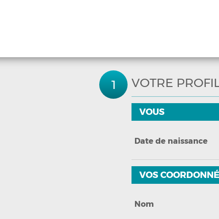
Assurance emprunteur
Assurance particulier
Assurance professionnelle
VOTRE PROFI
Assurance entreprise
VOUS
Qui sommes-nous ?
Date de naissance
VOS COORDONNÉ
Nom