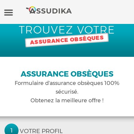
TROUVEZ VOTRE
Assurance auto
ASSURANCE OBSÈQUES
Assurance moto
Assurance habitation
ASSURANCE OBSÈQUES
Formulaire
d'assurance obsèques
100%
Mutuelle
sécurisé.
Obtenez la meilleure offre !
Crédit
Banque en ligne / Epargne
VOTRE PROFIL