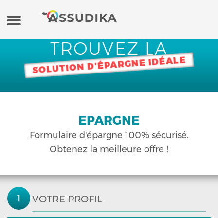
TROUVEZ LA
Assurance auto
SOLUTION D'ÉPARGNE IDÉALE
Assurance moto
Assurance habitation
EPARGNE
Formulaire
d'épargne
100% sécurisé.
Mutuelle
Obtenez la meilleure offre !
Crédit
Banque en ligne / Epargne
VOTRE PROFIL