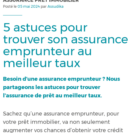
ASSURANCE PRET IMMOBILIER
Assurance emprunteur
Posté le
05 mai 2024
par
Assudika
Assurance particulier
5 astuces pour
trouver son assurance
Assurance professionnelle
emprunteur au
Assurance entreprise
meilleur taux
Qui sommes-nous ?
Besoin d’une assurance emprunteur ? Nous
partageons les astuces pour trouver
l’assurance de prêt au meilleur taux.
Sachez qu’une assurance emprunteur, pour
votre prêt immobilier, va non seulement
augmenter vos chances d’obtenir votre crédit