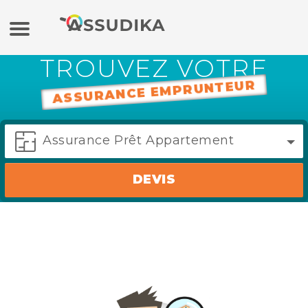
TROUVEZ VOTRE
Assurance auto
ASSURANCE EMPRUNTEUR
Assurance moto
Assurance Prêt Appartement
Assurance habitation
DEVIS
Mutuelle
Crédit
Banque en ligne / Epargne