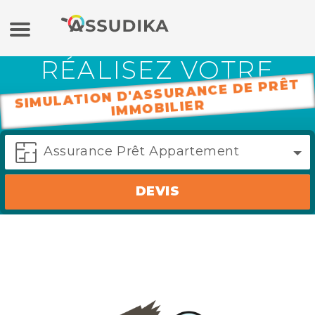
RÉALISEZ VOTRE
Assurance auto
SIMULATION D'ASSURANCE DE PRÊT
IMMOBILIER
Assurance moto
Assurance Prêt Appartement
Assurance habitation
DEVIS
Mutuelle
Crédit
Banque en ligne / Epargne