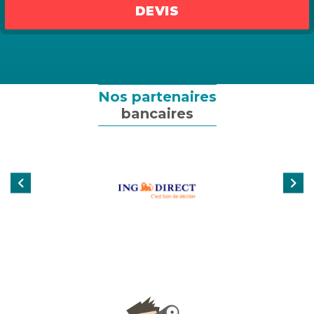
Assurance emprunteur
DEVIS
Assurance particulier
Assurance professionnelle
Nos partenaires
bancaires
Assurance entreprise
Qui sommes-nous ?