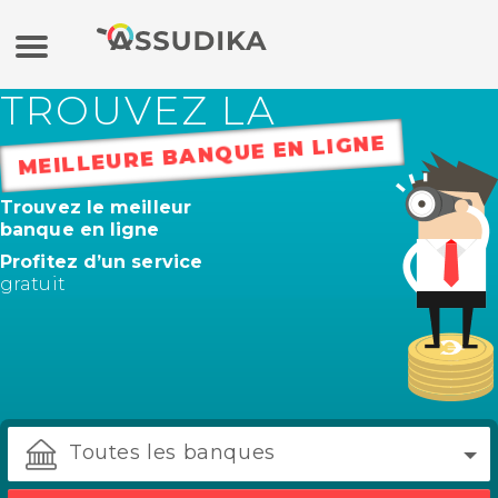
TROUVEZ LA
Assurance auto
MEILLEURE BANQUE EN LIGNE
Assurance moto
Trouvez le meilleur
banque en ligne
Assurance habitation
Profitez d’un service
gratuit
Mutuelle
Crédit
Banque en ligne / Epargne
Toutes les banques