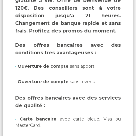
gratuite à vie. Offre de bienvenue de
120€. Des conseillers sont à votre
disposition jusqu’à 21 heures.
Changement de banque rapide et sans
frais. Profitez des promos du moment.
Des offres bancaires avec des
conditions très avantageuses :
Ouverture de compte
sans apport.
Ouverture de compte
sans revenu.
Des offres bancaires avec des services
de qualité :
Carte bancaire
avec carte bleue, Visa ou
MasterCard.