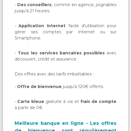
Des conseillers
, comme en agence, joignables
jusqu'à 21 heures.
Application Internet
facile d'utilisation pour
gérer ses comptes par Internet ou sur
Smartphone.
Tous les services bancaires possibles
avec
découvert, crédit et assurance.
Des offres avec des tarifs imbattables :
Offre de bienvenue
jusqu'à 120€ offerts.
Carte bleue
gratuite à vie et
frais de compte
à partir de 0€.
Meilleure banque en ligne - Les offres
de bienvenue sont régulièrement