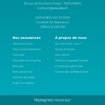
29 rue du Docteur Finlay - 75015 PARIS
Contact@assudika.fr
ASSUDIKA SAS © 2026
Courtier en assurance
ORIAS 12 065 159
Nos assurances
À propos de nous
Assurance auto
Qui sommes-nous ?
Assurance habitation
Nous contacter
Mutuelle
Avis clients
Mutuelle d'entreprise
Mentions légales/Cookies
Banque
Conditions générales
Prêt personnel
Charte de confidentialité
Rachat de crédit
Prêt immobilier
Rejoignez-nous sur