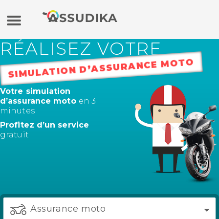
RÉALISEZ VOTRE
Assurance auto
SIMULATION D’ASSURANCE MOTO
Assurance moto
Votre simulation
d’assurance moto
en 3
Assurance habitation
minutes
Profitez d’un service
gratuit
Mutuelle
Crédit
Banque en ligne / Epargne
Assurance moto