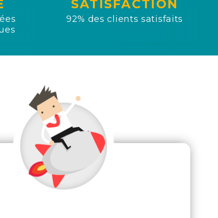
É
SATISFACTION
sées
92% des clients satisfaits
ues