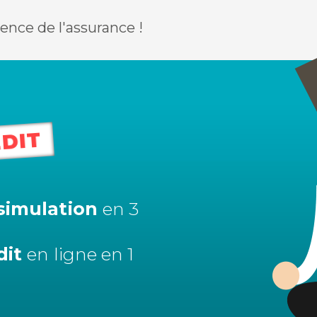
rence de l'assurance !
DIT
simulation
en 3
dit
en ligne en 1