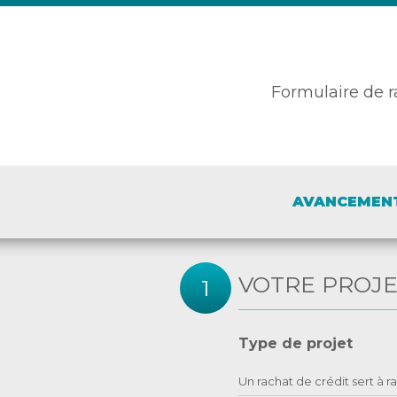
Assurance emprunteur
Assurance particulier
Formulaire
de r
Assurance professionnelle
Assurance entreprise
AVANCEMEN
Qui sommes-nous ?
VOTRE PROJ
Type de projet
Un rachat de crédit sert à 