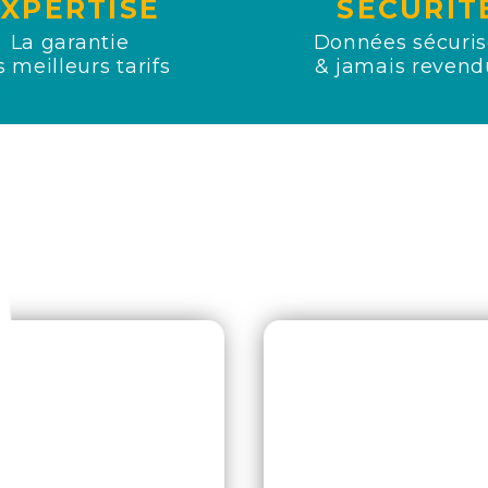
XPERTISE
SÉCURIT
La garantie
Données sécuri
 meilleurs tarifs
& jamais revend