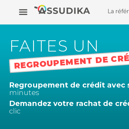
La réfé
Assurance auto
FAITES UN
Assurance moto
REGROUPEMENT DE CRÉ
Assurance habitation
Mutuelle
Regroupement de crédit avec 
minutes
Crédit
Demandez votre rachat de cré
clic
Banque en ligne / Epargne