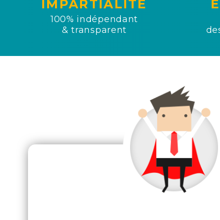
IMPARTIALITÉ
E
100% indépendant
& transparent
des