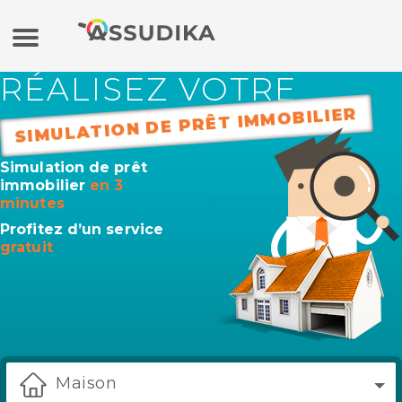
RÉALISEZ VOTRE
Assurance auto
SIMULATION DE PRÊT IMMOBILIER
Assurance moto
Simulation de prêt
immobilier
en 3
Assurance habitation
minutes
Profitez d’un service
gratuit
Mutuelle
Crédit
Banque en ligne / Epargne
Maison