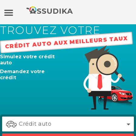
TROUVEZ VOTRE
Assurance auto
CRÉDIT AUTO AUX MEILLEURS TAUX
Assurance moto
Simulez votre crédit
auto
Assurance habitation
Demandez votre
crédit
Mutuelle
Crédit
Banque en ligne / Epargne
Crédit auto