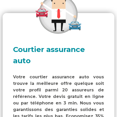
Assurance emprunteur
Assurance particulier
Assurance professionnelle
Courtier assurance
Assurance entreprise
auto
Qui sommes-nous ?
Votre courtier assurance auto vous
trouve la meilleure offre quelque soit
votre profil parmi 20 assureurs de
référence. Votre devis gratuit en ligne
ou par téléphone en 3 min. Nous vous
garantissons des garanties solides et
les tarifs les plus bas. Economisez 35%